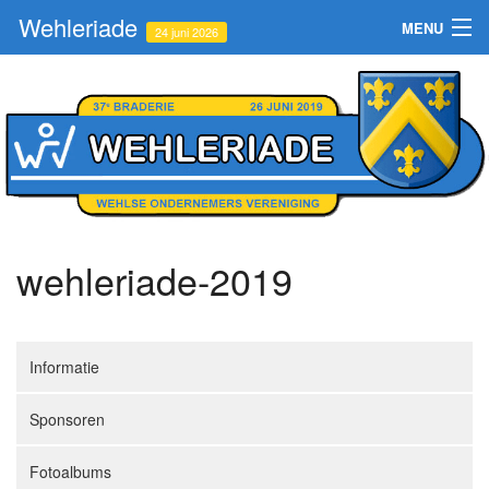
Wehleriade
MENU
24 juni 2026
Informatie
Sponsoren
Fotoalbums
Contact
wehleriade-2019
Inschrijven
Informatie
Sponsoren
Fotoalbums