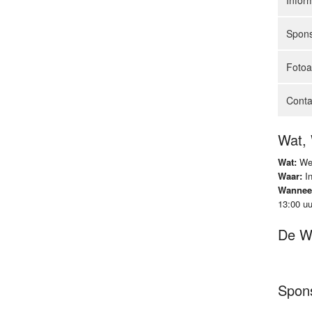
Infor
Spon
Foto
Conta
Wat,
Wat:
Weh
Waar:
In
Wannee
13:00 uu
De W
Spon