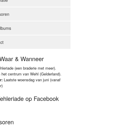
matie
soren
albums
ct
 Waar & Wanneer
leriade (een braderie met meer).
 het centrum van Wehl (Gelderland).
r:
Laatste woensdag van juni (vanaf
r)
ehleriade op Facebook
soren