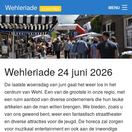
Wehleriade
MENU
24 juni 2026
Informatie
Sponsoren
Fotoalbums
Contact
Wehleriade 24 juni 2026
Inschrijven
De laatste woensdag van juni gaat het weer los in het
centrum van Wehl. Een van de grootste in onze regio, met
een ruim aanbod van diverse ondernemers die hun leuke
artikelen aan de man willen brengen. We bieden, zoals u
van ons gewend bent, weer een fantastisch straattheater
en diverse attracties voor de jeugd. De horeca zal zorgen
voor muzikaal entertainment en ook aan de inwendige